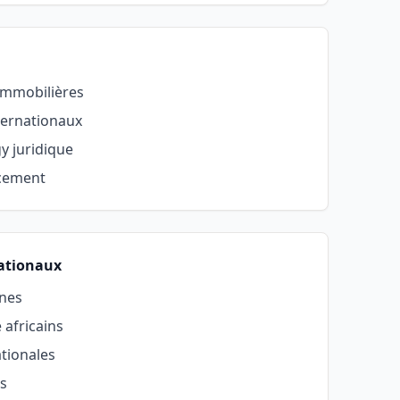
immobilières
nternationaux
y juridique
ncement
nationaux
nnes
 africains
ationales
és