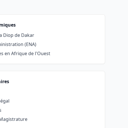
émiques
ta Diop de Dakar
inistration (ENA)
es en Afrique de l'Ouest
aires
égal
s
 Magistrature